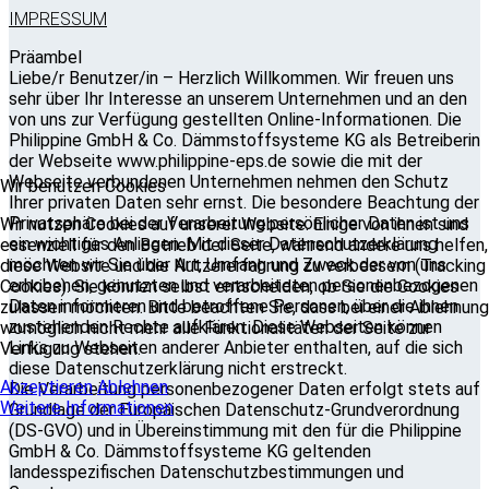
IMPRESSUM
Präambel
Liebe/r Benutzer/in – Herzlich Willkommen. Wir freuen uns
sehr über Ihr Interesse an unserem Unternehmen und an den
von uns zur Verfügung gestellten Online-Informationen. Die
Philippine GmbH & Co. Dämmstoffsysteme KG als Betreiberin
der Webseite www.philippine-eps.de sowie die mit der
Webseite verbundenen Unternehmen nehmen den Schutz
Wir benutzen Cookies
Ihrer privaten Daten sehr ernst. Die besondere Beachtung der
Privatsphäre bei der Verarbeitung persönlicher Daten ist uns
Wir nutzen Cookies auf unserer Website. Einige von ihnen sind
ein wichtiges Anliegen. Mit dieser Datenschutzerklärung
essenziell für den Betrieb der Seite, während andere uns helfen,
möchten wir Sie über Art, Umfang und Zweck der von uns
diese Website und die Nutzererfahrung zu verbessern (Tracking
erhobenen, genutzten und verarbeiteten personenbezogenen
Cookies). Sie können selbst entscheiden, ob Sie die Cookies
Daten informieren und betroffene Personen, über die ihnen
zulassen möchten. Bitte beachten Sie, dass bei einer Ablehnung
zustehenden Rechte aufklären. Diese Webseiten können
womöglich nicht mehr alle Funktionalitäten der Seite zur
Links zu Webseiten anderer Anbieter enthalten, auf die sich
Verfügung stehen.
diese Datenschutzerklärung nicht erstreckt.
Akzeptieren
Ablehnen
Die Verarbeitung personenbezogener Daten erfolgt stets auf
Weitere Informationen
Grundlage der Europäischen Datenschutz-Grundverordnung
(DS-GVO) und in Übereinstimmung mit den für die Philippine
GmbH & Co. Dämmstoffsysteme KG geltenden
landesspezifischen Datenschutzbestimmungen und