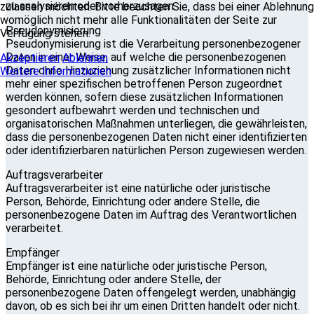
zu analysieren oder vorherzusagen.
zulassen möchten. Bitte beachten Sie, dass bei einer Ablehnung
womöglich nicht mehr alle Funktionalitäten der Seite zur
Pseudonymisierung
Verfügung stehen.
Pseudonymisierung ist die Verarbeitung personenbezogener
Daten in einer Weise, auf welche die personenbezogenen
Akzeptieren
Ablehnen
Daten ohne Hinzuziehung zusätzlicher Informationen nicht
Weitere Informationen
mehr einer spezifischen betroffenen Person zugeordnet
werden können, sofern diese zusätzlichen Informationen
gesondert aufbewahrt werden und technischen und
organisatorischen Maßnahmen unterliegen, die gewährleisten,
dass die personenbezogenen Daten nicht einer identifizierten
oder identifizierbaren natürlichen Person zugewiesen werden.
Auftragsverarbeiter
Auftragsverarbeiter ist eine natürliche oder juristische
Person, Behörde, Einrichtung oder andere Stelle, die
personenbezogene Daten im Auftrag des Verantwortlichen
verarbeitet.
Empfänger
Empfänger ist eine natürliche oder juristische Person,
Behörde, Einrichtung oder andere Stelle, der
personenbezogene Daten offengelegt werden, unabhängig
davon, ob es sich bei ihr um einen Dritten handelt oder nicht.