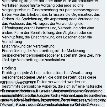
Verarbeitung ist jeder mit oder ohne Hilfe automatisierter
Verfahren ausgeführte Vorgang oder jede solche
Vorgangsreihe im Zusammenhang mit personenbezogenen
Daten wie das Erheben, das Erfassen, die Organisation, das
Ordnen, die Speicherung, die Anpassung oder Veränderung,
das Auslesen, das Abfragen, die Verwendung, die
Offenlegung durch Übermittlung, Verbreitung oder eine
andere Form der Bereitstellung, den Abgleich oder die
Verknüpfung, die Einschränkung, das Löschen oder die
Vernichtung.
Einschränkung der Verarbeitung
Einschränkung der Verarbeitung ist die Markierung
gespeicherter personenbezogener Daten mit dem Ziel, ihre
künftige Verarbeitung einzuschränken.
Profiling
Profiling ist jede Art der automatisierten Verarbeitung
personenbezogener Daten, die darin besteht, dass diese
personenbezogenen Daten verwendet werden, um
Wir benutzen Cookies
bestimmte persönliche Aspekte, die sich auf eine natürliche
Person beziehen, zu bewerten, insbesondere, um Aspekte
Wir nutzen Cookies auf unserer Website. Einige von ihnen sind
bezüglich Arbeitsleistung, wirtschaftlicher Lage, Gesundheit,
essenziell für den Betrieb der Seite, während andere uns helfen,
persönlicher Vorlieben, Interessen, Zuverlässigkeit, Verhalten,
diese Website und die Nutzererfahrung zu verbessern (Tracking
Aufenthaltsort oder Ortswechsel dieser natürlichen Person
Cookies). Sie können selbst entscheiden, ob Sie die Cookies