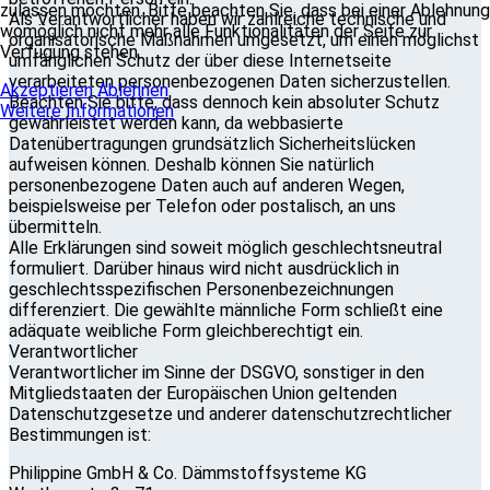
zulassen möchten. Bitte beachten Sie, dass bei einer Ablehnung
Als Verantwortlicher haben wir zahlreiche technische und
womöglich nicht mehr alle Funktionalitäten der Seite zur
organisatorische Maßnahmen umgesetzt, um einen möglichst
Verfügung stehen.
umfänglichen Schutz der über diese Internetseite
verarbeiteten personenbezogenen Daten sicherzustellen.
Akzeptieren
Ablehnen
Beachten Sie bitte, dass dennoch kein absoluter Schutz
Weitere Informationen
gewährleistet werden kann, da webbasierte
Datenübertragungen grundsätzlich Sicherheitslücken
aufweisen können. Deshalb können Sie natürlich
personenbezogene Daten auch auf anderen Wegen,
beispielsweise per Telefon oder postalisch, an uns
übermitteln.
Alle Erklärungen sind soweit möglich geschlechtsneutral
formuliert. Darüber hinaus wird nicht ausdrücklich in
geschlechtsspezifischen Personenbezeichnungen
differenziert. Die gewählte männliche Form schließt eine
adäquate weibliche Form gleichberechtigt ein.
Verantwortlicher
Verantwortlicher im Sinne der DSGVO, sonstiger in den
Mitgliedstaaten der Europäischen Union geltenden
Datenschutzgesetze und anderer datenschutzrechtlicher
Bestimmungen ist:
Philippine GmbH & Co. Dämmstoffsysteme KG