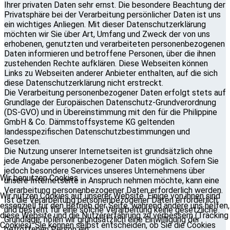
Ihrer privaten Daten sehr ernst. Die besondere Beachtung der
Privatsphäre bei der Verarbeitung persönlicher Daten ist uns
ein wichtiges Anliegen. Mit dieser Datenschutzerklärung
möchten wir Sie über Art, Umfang und Zweck der von uns
erhobenen, genutzten und verarbeiteten personenbezogenen
Daten informieren und betroffene Personen, über die ihnen
zustehenden Rechte aufklären. Diese Webseiten können
Links zu Webseiten anderer Anbieter enthalten, auf die sich
diese Datenschutzerklärung nicht erstreckt.
Die Verarbeitung personenbezogener Daten erfolgt stets auf
Grundlage der Europäischen Datenschutz-Grundverordnung
(DS-GVO) und in Übereinstimmung mit den für die Philippine
GmbH & Co. Dämmstoffsysteme KG geltenden
landesspezifischen Datenschutzbestimmungen und
Gesetzen.
Die Nutzung unserer Internetseiten ist grundsätzlich ohne
jede Angabe personenbezogener Daten möglich. Sofern Sie
jedoch besondere Services unseres Unternehmens über
Wir benutzen Cookies
unsere Internetseite in Anspruch nehmen möchte, kann eine
Verarbeitung personenbezogener Daten erforderlich werden.
Wir nutzen Cookies auf unserer Website. Einige von ihnen sind
Ist die Verarbeitung personenbezogener Daten erforderlich
essenziell für den Betrieb der Seite, während andere uns helfen,
und besteht für eine solche Verarbeitung keine gesetzliche
diese Website und die Nutzererfahrung zu verbessern (Tracking
Grundlage, holen wir grundsätzlich eine Einwilligung der
Cookies). Sie können selbst entscheiden, ob Sie die Cookies
betroffenen Person ein.