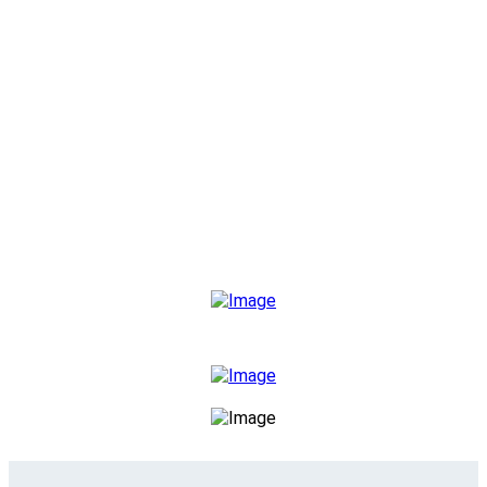
Downloads
News
Kontakt
Philippine GmbH & Co.
Dämmstoffsysteme KG
Wartburgstraße 71
44579 Castrop-Rauxel
Telefon 02305/6371-0
info@philippine-eps.de