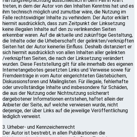
Haftungsverpflichtung ausschließlich in dem Fall in Kraft
treten, in dem der Autor von den Inhalten Kenntnis hat und es
ihm technisch möglich und zumutbar wäre, die Nutzung im
Falle rechtswidriger Inhalte zu verhindern. Der Autor erklärt
hiermit ausdrücklich, dass zum Zeitpunkt der Linksetzung
keine illegalen Inhalte auf den zu verlinkenden Seiten
erkennbar waren. Auf die aktuelle und zukünftige Gestaltung,
die Inhalte oder die Urheberschaft der gelinkten/verknüpften
Seiten hat der Autor keinerlei Einfluss. Deshalb distanziert er
sich hiermit ausdrücklich von allen Inhalten aller gelinkten
/verknüpften Seiten, die nach der Linksetzung verändert
wurden. Diese Feststellung gilt für alle innerhalb des eigenen
Internetangebotes gesetzten Links und Verweise sowie für
Fremdeinträge in vom Autor eingerichteten Gästebüchern,
Diskussionsforen und Mailinglisten. Für illegale, fehlerhafte
oder unvollständige Inhalte und insbesondere für Schäden,
die aus der Nutzung oder Nichtnutzung solcherart
dargebotener Informationen entstehen, haftet allein der
Anbieter der Seite, auf welche verwiesen wurde, nicht
derjenige, der über Links auf die jeweilige Veröffentlichung
lediglich verweist.
3. Urheber- und Kennzeichenrecht
Der Autor ist bestrebt, in allen Publikationen die