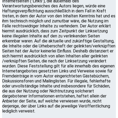
Internetseiten ("Links"), die außerhalb des
Verantwortungsbereiches des Autors liegen, würde eine
Haftungsverpflichtung ausschließlich in dem Fall in Kraft
treten, in dem der Autor von den Inhalten Kenntnis hat und es
ihm technisch möglich und zumutbar wäre, die Nutzung im
Falle rechtswidriger Inhalte zu verhindern. Der Autor erklärt
hiermit ausdrücklich, dass zum Zeitpunkt der Linksetzung
keine illegalen Inhalte auf den zu verlinkenden Seiten
erkennbar waren. Auf die aktuelle und zukünftige Gestaltung,
die Inhalte oder die Urheberschaft der gelinkten/verknüpften
Seiten hat der Autor keinerlei Einfluss. Deshalb distanziert er
sich hiermit ausdrücklich von allen Inhalten aller gelinkten
/verknüpften Seiten, die nach der Linksetzung verändert
wurden. Diese Feststellung gilt für alle innerhalb des eigenen
Internetangebotes gesetzten Links und Verweise sowie für
Fremdeinträge in vom Autor eingerichteten Gästebüchern,
Diskussionsforen und Mailinglisten. Für illegale, fehlerhafte
oder unvollständige Inhalte und insbesondere für Schäden,
die aus der Nutzung oder Nichtnutzung solcherart
dargebotener Informationen entstehen, haftet allein der
Anbieter der Seite, auf welche verwiesen wurde, nicht
derjenige, der über Links auf die jeweilige Veröffentlichung
lediglich verweist.