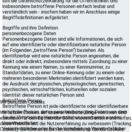
soll die Datenschutzerklärung für die Öffentlichkeit und
insbesondere betroffene Personen einfach lesbar und
verständlich sein - insofern haben wir im Anschluss einige
Begriffsdefinitionen aufgelistet.
Begriffe und ihre Definition:
personenbezogene Daten
Personenbezogene Daten sind alle Informationen, die sich
auf eine identifizierte oder identifizierbare natürliche Person
(im Folgenden „betroffene Person“) beziehen. Als
identifizierbar wird eine natürliche Person angesehen, die
direkt oder indirekt, insbesondere mittels Zuordnung zu einer
Kennung wie einem Namen, zu einer Kennnummer, zu
Standortdaten, zu einer Online-Kennung oder zu einem oder
mehreren besonderen Merkmalen identifiziert werden kann,
die Ausdruck der physischen, physiologischen, genetischen,
psychischen, wirtschaftlichen, kulturellen oder sozialen
Identität dieser natürlichen Person sind.
Betroffene Person
Wir benutzen Cookies
Betroffene Person ist jede identifizierte oder identifizierbare
natürliche Person, deren personenbezogene Daten, von dem
Wir nutzen Cookies auf unserer Website. Einige von ihnen sind
für die Verarbeitung Verantwortlichen verarbeitet werden.
essenziell für den Betrieb der Seite, während andere uns helfen,
Verantwortlicher
diese Website und die Nutzererfahrung zu verbessern (Tracking
Verantwortlicher oder für die Verarbeitung Verantwortlicher
Cookies). Sie können selbst entscheiden, ob Sie die Cookies