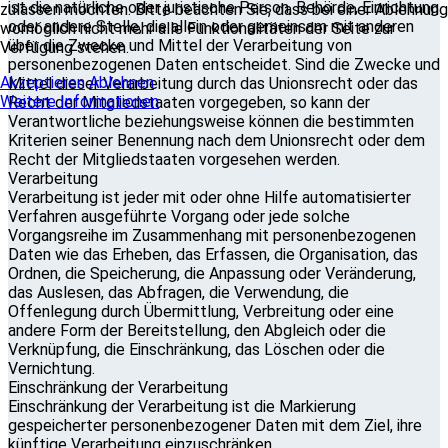
ist die natürliche oder juristische Person, Behörde, Einrichtung
zulassen möchten. Bitte beachten Sie, dass bei einer Ablehnung
oder andere Stelle, die allein oder gemeinsam mit anderen
womöglich nicht mehr alle Funktionalitäten der Seite zur
über die Zwecke und Mittel der Verarbeitung von
Verfügung stehen.
personenbezogenen Daten entscheidet. Sind die Zwecke und
Akzeptieren
Ablehnen
Mittel dieser Verarbeitung durch das Unionsrecht oder das
Weitere Informationen
Recht der Mitgliedstaaten vorgegeben, so kann der
Verantwortliche beziehungsweise können die bestimmten
Kriterien seiner Benennung nach dem Unionsrecht oder dem
Recht der Mitgliedstaaten vorgesehen werden.
Verarbeitung
Verarbeitung ist jeder mit oder ohne Hilfe automatisierter
Verfahren ausgeführte Vorgang oder jede solche
Vorgangsreihe im Zusammenhang mit personenbezogenen
Daten wie das Erheben, das Erfassen, die Organisation, das
Ordnen, die Speicherung, die Anpassung oder Veränderung,
das Auslesen, das Abfragen, die Verwendung, die
Offenlegung durch Übermittlung, Verbreitung oder eine
andere Form der Bereitstellung, den Abgleich oder die
Verknüpfung, die Einschränkung, das Löschen oder die
Vernichtung.
Einschränkung der Verarbeitung
Einschränkung der Verarbeitung ist die Markierung
gespeicherter personenbezogener Daten mit dem Ziel, ihre
künftige Verarbeitung einzuschränken.