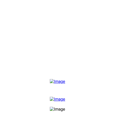
Produkte
Ansprechpartner
Downloads
News
Kontakt
Philippine GmbH & Co.
Dämmstoffsysteme KG
Wartburgstraße 71
44579 Castrop-Rauxel
Telefon 02305/6371-0
info@philippine-eps.de